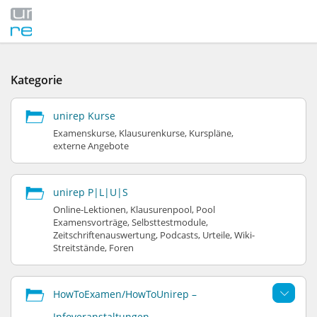
Kategorie
unirep Kurse
Examenskurse, Klausurenkurse, Kurspläne,
externe Angebote
unirep P|L|U|S
Online-Lektionen, Klausurenpool, Pool
Examensvorträge, Selbsttestmodule,
Zeitschriftenauswertung, Podcasts, Urteile, Wiki-
Streitstände, Foren
HowToExamen/HowToUnirep –
Infoveranstaltungen