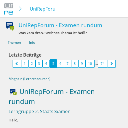
UniRepForum - Examen rundum
UniRepForum - Examen rundum
Was kam dran? Welches Thema ist heiß? ...
Themen
Info
Letzte Beiträge
1
2
3
4
5
6
7
8
9
10
74
Magazin (Lernressourcen)
UniRepForum - Examen
rundum
Lerngruppe 2. Staatsexamen
Hallo,