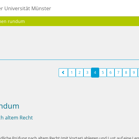
er Universität Münster
men rundum
1
2
3
4
5
6
7
8
9
undum
h altem Recht
ndliche Prüfung nach altem Recht (mit Vortag) ablegen und Lust auf eine L