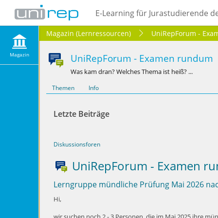
E-Learning für Jurastudierende d
Magazin (Lernressourcen)
UniRepForum - Exa
Magazin
UniRepForum - Examen rundum
Was kam dran? Welches Thema ist heiß? ...
Themen
Info
Letzte Beiträge
Diskussionsforen
UniRepForum - Examen r
Lerngruppe mündliche Prüfung Mai 2026 nac
Hi,
wir suchen noch 2 - 3 Personen, die im Mai 2025 ihre mü