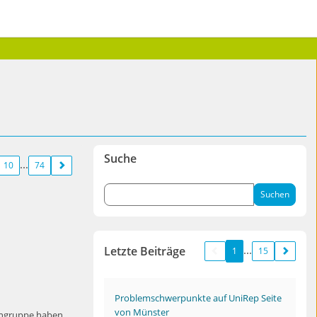
Suche
10
74
Letzte Beiträge
1
15
Problemschwerpunkte auf UniRep Seite
von Münster
erngruppe haben.