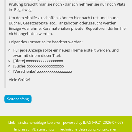
Prüfung braucht man sie noch - danach nehmen sie nur noch Platz
im Regal weg.
Um dem Abhilfe zu schaffen, können hier nach Lust und Laune
Bücher, Gesetzestexte, etc.... angeboten oder gesucht werden.
Einzige Ausnahme: Kursmaterialien privater Repetitoren dürfen hier
nicht angeboten werden.
Folgendes Format sollte beachtet werden:
Für jede Anzeige sollte ein neues Thema erstellt werden, und
zwar mit einem dieser Titel:
[Biete] xxxxxxxxxxxxxxxxxx
[Suche] xxxxxxxxxxxxxxxxxx
[Verschenke] xxxxxxxxxxxxxxxxx
Viele Grüße!
Seitenanfang
Link in Zwischenablage kopieren
powered by ILIAS (v9.21 2026-07-07)
Impressum/Datenschutz
Technische Betreuung kontaktieren