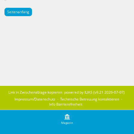
Seitenanfang
Link in Zwischenablage kopieren
powered by ILIAS (v9.21 2026-07-07)
Impressum/Datenschutz
Technische Betreuung kontaktieren
Info Barrierefreiheit
Magazin