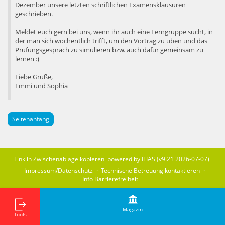
Dezember unsere letzten schriftlichen Examensklausuren
geschrieben.
Meldet euch gern bei uns, wenn ihr auch eine Lerngruppe sucht, in
der man sich wöchentlich trifft, um den Vortrag zu üben und das
Prüfungsgespräch zu simulieren bzw. auch dafür gemeinsam zu
lernen :)
Liebe Grüße,
Emmi und Sophia
Seitenanfang
Link in Zwischenablage kopieren
powered by ILIAS (v9.21 2026-07-07)
Impressum/Datenschutz
Technische Betreuung kontaktieren
Info Barrierefreiheit
Magazin
Tools