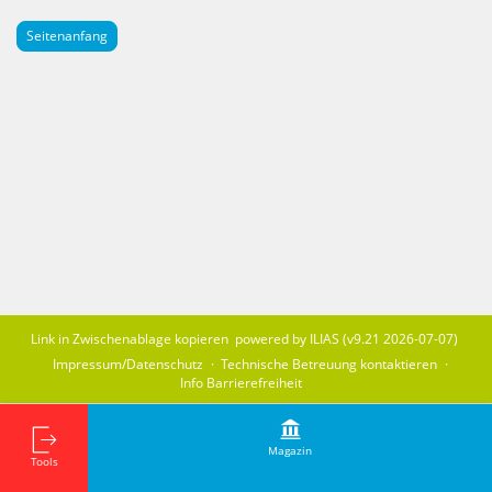
Seitenanfang
Link in Zwischenablage kopieren
powered by ILIAS (v9.21 2026-07-07)
Impressum/Datenschutz
Technische Betreuung kontaktieren
Info Barrierefreiheit
Magazin
Tools