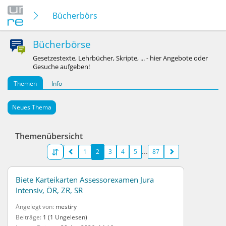
Bücherbörse
Bücherbörse
Gesetzestexte, Lehrbücher, Skripte, ... - hier Angebote oder
Gesuche aufgeben!
Themen
Info
Neues Thema
Themenübersicht
1
2
3
4
5
87
Biete Karteikarten Assessorexamen Jura
Intensiv, ÖR, ZR, SR
Angelegt von
mestiry
Beiträge
1 (1 Ungelesen)