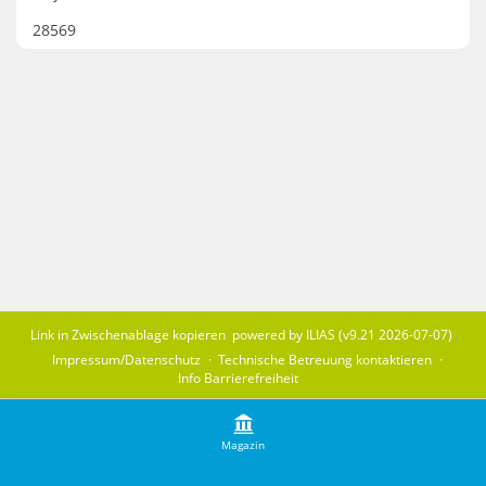
28569
Link in Zwischenablage kopieren
powered by ILIAS (v9.21 2026-07-07)
Impressum/Datenschutz
Technische Betreuung kontaktieren
Info Barrierefreiheit
Magazin