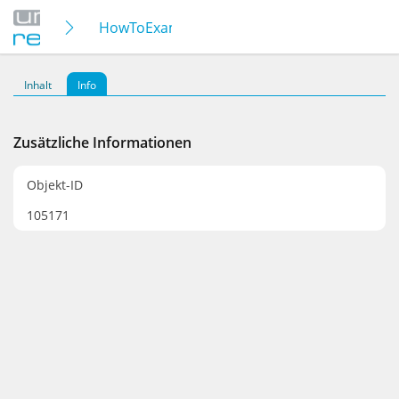
HowToExamen/HowToUnirep – Infoveransta
Inhalt
Info
Zusätzliche Informationen
Objekt-ID
105171