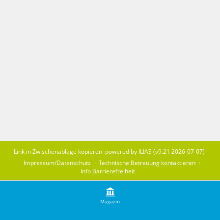
Link in Zwischenablage kopieren
powered by ILIAS (v9.21 2026-07-07)
Impressum/Datenschutz
Technische Betreuung kontaktieren
Info Barrierefreiheit
Magazin