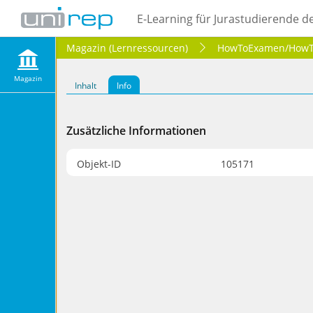
E-Learning für Jurastudierende d
Magazin (Lernressourcen)
HowToExamen/HowTo
Magazin
Inhalt
Info
Zusätzliche Informationen
Objekt-ID
105171