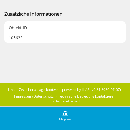
Zusätzliche Informationen
Objekt-ID
103622
Link in Zwischenablage kopieren
powered by ILIAS (v9.21 2026-07-07)
Impressum/Datenschutz
Technische Betreuung kontaktieren
Info Barrierefreiheit
Magazin