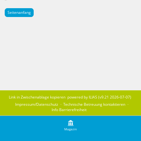
Seitenanfang
Link in Zwischenablage kopieren
powered by ILIAS (v9.21 2026-07-07)
Impressum/Datenschutz
Technische Betreuung kontaktieren
Info Barrierefreiheit
Magazin